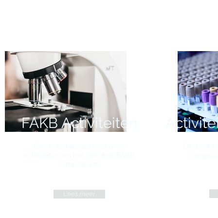
FAKB Activiteiten
Activit
Ben je benieuwd naar onze
Op zoek n
activiteiten en het jaarlijkse FAKB
congress
symposium?
Lees meer