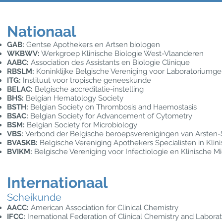
Nationaal
GAB:
Gentse Apothekers en Artsen biologen
WKBWV:
Werkgroep Klinische Biologie West-Vlaanderen
AABC:
Association des Assistants en Biologie Clinique
RBSLM:
Koninklijke Belgische Vereniging voor Laboratorium
ITG:
Instituut voor tropische geneeskunde
BELAC:
Belgische accreditatie-instelling
BHS:
Belgian Hematology Society
BSTH:
Belgian Society on Thrombosis and Haemostasis
BSAC
:
Belgian Society for Advancement of Cytometry
BSM
:
Belgian Society for Microbiology
VBS
:
Verbond der Belgische beroepsverenigingen van Arsten-
BVASKB
:
Belgische Vereniging Apothekers Specialisten in Klini
BVIKM
:
Bel
gische Vereniging voor Infectiologie en Klinische M
Internationaal
Scheikunde
AACC:
American Association for Clinical Chemistry
IFCC:
Inernational Federation of Clinical Chemistry and Labora