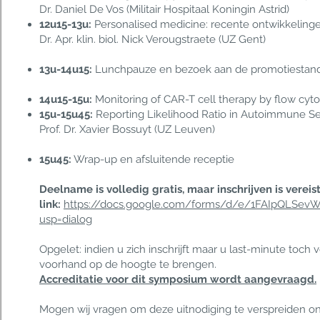
Dr. Daniel De Vos (Militair Hospitaal Koningin Astrid)
12u15-13u:
Personalised medicine: recente ontwikkelinge
Dr. Apr. klin. biol. Nick Verougstraete (UZ Gent)
13u-14u15:
Lunchpauze en bezoek aan de promotiesta
14u15-15u:
Monitoring of CAR-T cell therapy by flow cyto
15u-15u45:
Reporting Likelihood Ratio in Autoimmune Sero
Prof. Dr. Xavier Bossuyt (UZ Leuven)
15u45:
Wrap-up en afsluitende receptie
Deelname is volledig gratis, maar inschrijven is vereis
link:
https://docs.google.com/forms/d/e/1FAIpQLS
usp=dialog
Opgelet: indien u zich inschrijft maar u last-minute toc
voorhand op de hoogte te brengen.
Accreditatie voor dit symposium wordt aangevraagd.
Mogen wij vragen om deze uitnodiging te verspreiden on