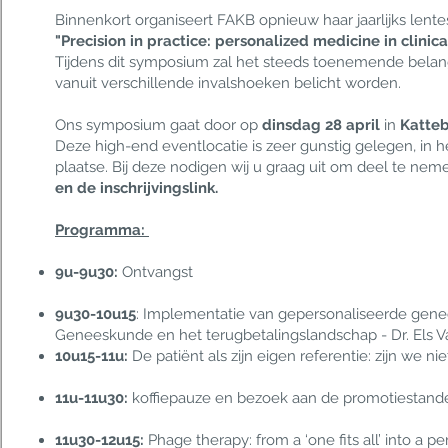
Binnenkort organiseert FAKB opnieuw haar jaarlijks lente
"Precision in practice: personalized medicine in clinica
Tijdens dit symposium zal het steeds toenemende belan
vanuit verschillende invalshoeken belicht worden.
Ons symposium gaat door op
dinsdag 28 april
in
Katteb
Deze high-end eventlocatie is zeer gunstig gelegen, in 
plaatse. Bij deze nodigen wij u graag uit om deel te n
en de inschrijvingslink.
Programma:
9u-9u30:
Ontvangst
9u30-10u15
: Implementatie van gepersonaliseerde gen
Geneeskunde en het terugbetalingslandschap - Dr. Els V
10u15-11u:
De patiënt als zijn eigen referentie: zijn we ni
11u-11u30:
koffiepauze en bezoek aan de promotiestan
11u30-12u15:
Phage therapy: from a ‘one fits all’ into a 