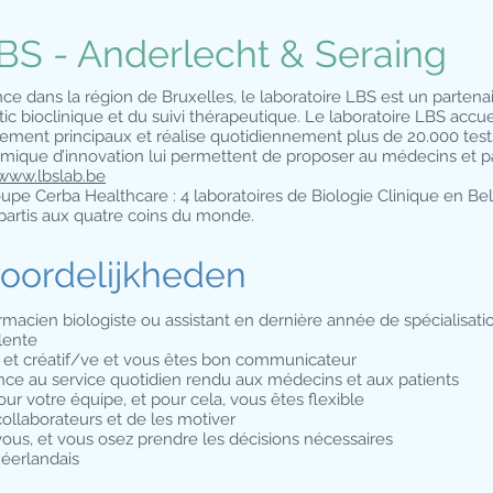
BS - Anderlecht & Seraing
ce dans la région de Bruxelles, le laboratoire LBS est un partena
c bioclinique et du suivi thérapeutique. Le laboratoire LBS accue
vement principaux et réalise quotidiennement plus de 20.000 tes
mique d’innovation lui permettent de proposer au médecins et pa
www.lbslab.be
roupe Cerba Healthcare : 4 laboratoires de Biologie Clinique en B
épartis aux quatre coins du monde.
woordelijkheden
acien biologiste ou assistant en dernière année de spécialisatio
lente
 et créatif/ve et vous êtes bon communicateur
ce au service quotidien rendu aux médecins et aux patients
ur votre équipe, et pour cela, vous êtes flexible
llaborateurs et de les motiver
vous, et vous osez prendre les décisions nécessaires
néerlandais