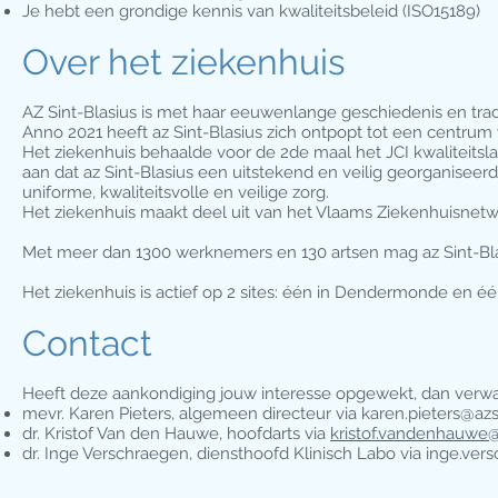
Je hebt een grondige kennis van kwaliteitsbeleid (ISO15189)
Over het ziekenhuis
​AZ Sint-Blasius is met haar eeuwenlange geschiedenis en trad
Anno 2021 heeft az Sint-Blasius zich ontpopt tot een centru
Het ziekenhuis behaalde voor de 2de maal het JCI kwaliteits
aan dat az Sint-Blasius een uitstekend en veilig georganiseerd
uniforme, kwaliteitsvolle en veilige zorg.
Het ziekenhuis maakt deel uit van het Vlaams Ziekenhuisnet
Met meer dan 1300 werknemers en 130 artsen mag az Sint-Blas
Het ziekenhuis is actief op 2 sites: één in Dendermonde en één
Contact
Heeft deze aankondiging jouw interesse opgewekt, dan verwac
mevr. Karen Pieters, algemeen directeur via
karen.pieters@azs
dr. Kristof Van den Hauwe, hoofdarts via
kristof.vandenhauwe@
dr. Inge Verschraegen, diensthoofd Klinisch Labo via
inge.ver