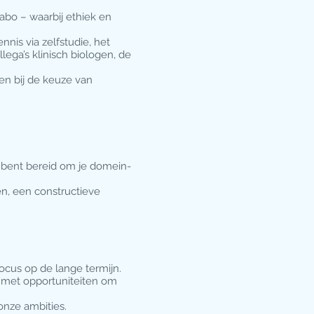
abo – waarbij ethiek en
nis via zelfstudie, het
lega’s klinisch biologen, de
en bij de keuze van
e bent bereid om je domein-
en, een constructieve
ocus op de lange termijn.
 met opportuniteiten om
onze ambities.