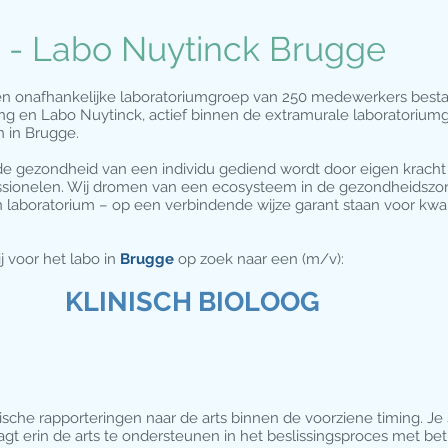
g - Labo Nuytinck Brugge
en onafhankelijke laboratoriumgroep van 250 medewerkers bestaa
g en Labo Nuytinck, actief binnen de extramurale laboratoriu
n in Brugge.
 de gezondheid van een individu gediend wordt door eigen kracht
ssionelen. Wij dromen van een ecosysteem in de gezondheidszorg
n laboratorium – op een verbindende wijze garant staan voor kwal
j voor het labo in
Brugge
op zoek naar een (m/v):
KLINISCH BIOLOOG
che rapporteringen naar de arts binnen de voorziene timing. Je s
agt erin de arts te ondersteunen in het beslissingsproces met be