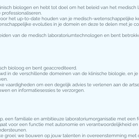
inisch biologen en hebt tot doel om het beleid van het medisch l
 professionaliseren.
 voor het up-to-date houden van je medisch-wetenschappelijke ken
nschappelijke evoluties in je domein en deze te delen met je col
eleiden van de medisch laboratoriumtechnologen en bent betrokk
isch bioloog en bent geaccrediteerd.
d in de verschillende domeinen van de klinische biologie, en j
wen.
ijke vaardigheden om een degelijk advies te verlenen aan de arts
wen en informatiesessies te verzorgen.
p, een familiale en ambitieuze laboratoriumorganisatie met een f
aat voor een functie met autonomie en verantwoordelijkheid en
ondersteunen.
ijke groei; we bouwen op jouw talenten in overeenstemming met 