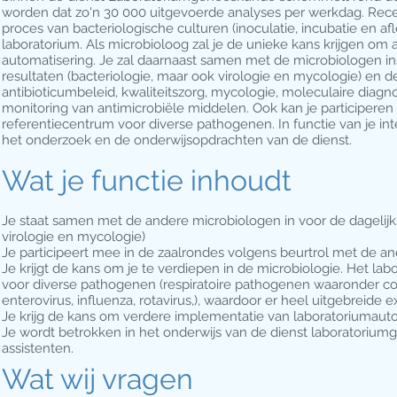
worden dat zo'n 30 000 uitgevoerde analyses per werkdag. Rece
proces van bacteriologische culturen (inoculatie, incubatie en 
laboratorium. Als microbioloog zal je de unieke kans krijgen om 
automatisering. Je zal daarnaast samen met de microbiologen in
resultaten (bacteriologie, maar ook virologie en mycologie) en d
antibioticumbeleid, kwaliteitszorg, mycologie, moleculaire diagn
monitoring van antimicrobiële middelen. Ook kan je participeren i
referentiecentrum voor diverse pathogenen. In functie van je in
het onderzoek en de onderwijsopdrachten van de dienst.
Wat je functie inhoudt
Je staat samen met de andere microbiologen in voor de dagelijks
virologie en mycologie)
Je participeert mee in de zaalrondes volgens beurtrol met de a
Je krijgt de kans om je te verdiepen in de microbiologie. Het l
voor diverse pathogenen (respiratoire pathogenen waaronder cor
enterovirus, influenza, rotavirus,), waardoor er heel uitgebreid
Je krijg de kans om verdere implementatie van laboratoriumauto
Je wordt betrokken in het onderwijs van de dienst laboratoriu
assistenten.
Wat wij vragen