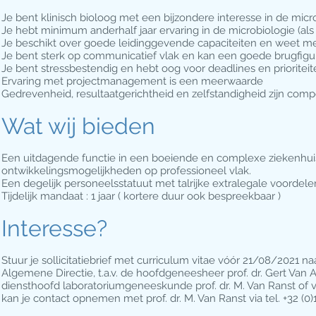
Je bent klinisch bioloog met een bijzondere interesse in de micr
Je hebt minimum anderhalf jaar ervaring in de microbiologie (als 
Je beschikt over goede leidinggevende capaciteiten en weet m
Je bent sterk op communicatief vlak en kan een goede brugfiguur
Je bent stressbestendig en hebt oog voor deadlines en prioriteit
Ervaring met projectmanagement is een meerwaarde
Gedrevenheid, resultaatgerichtheid en zelfstandigheid zijn compe
Wat wij bieden
Een uitdagende functie in een boeiende en complexe ziekenhuis
ontwikkelingsmogelijkheden op professioneel vlak.
Een degelijk personeelsstatuut met talrijke extralegale voordele
Tijdelijk mandaat : 1 jaar ( kortere duur ook bespreekbaar )
Interesse?
Stuur je sollicitatiebrief met curriculum vitae vóór 21/08/2021 
Algemene Directie, t.a.v. de hoofdgeneesheer prof. dr. Gert Van 
diensthoofd laboratoriumgeneeskunde prof. dr. M. Van Ranst of v
kan je contact opnemen met prof. dr. M. Van Ranst via tel. +32 (0