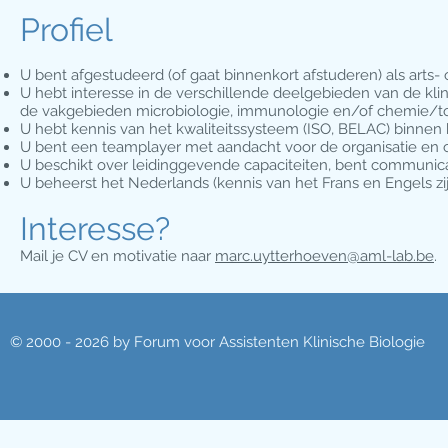
Profiel
U bent afgestudeerd (of gaat binnenkort afstuderen) als arts- 
U hebt interesse in de verschillende deelgebieden van de klin
de vakgebieden microbiologie, immunologie en/of chemie/to
U hebt kennis van het kwaliteitssysteem (ISO, BELAC) binnen 
U bent een teamplayer met aandacht voor de organisatie en c
U beschikt over leidinggevende capaciteiten, bent communicat
U beheerst het Nederlands (kennis van het Frans en Engels zi
Interesse?
​Mail je CV en motivatie naar
marc.uytterhoeven@aml-lab.be
.
© 2000 - 2026 by Forum voor Assistenten Klinische Biologie